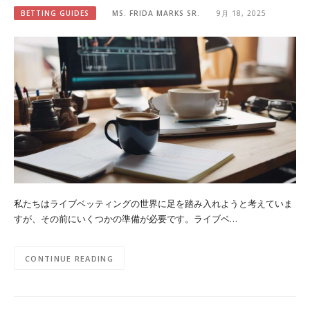
BETTING GUIDES
MS. FRIDA MARKS SR.
9月 18, 2025
私たちはライブベッティングの世界に足を踏み入れようと考えていま
すが、その前にいくつかの準備が必要です。ライブベ…
CONTINUE READING