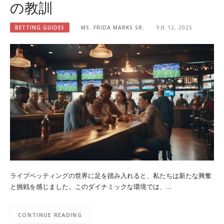
の教訓
BETTING GUIDES
MS. FRIDA MARKS SR.
9月 12, 2025
ライブベッティングの世界に足を踏み入れると、私たちは新たな興奮
と挑戦を感じました。このダイナミックな環境では、…
CONTINUE READING