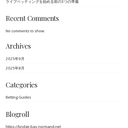
ライブベッティングを始める前の3つの準備
Recent Comments
No comments to show.
Archives
2025年9月
2025年8月
Categories
Betting Guides
Blogroll
https://bridge-bas-normand.net