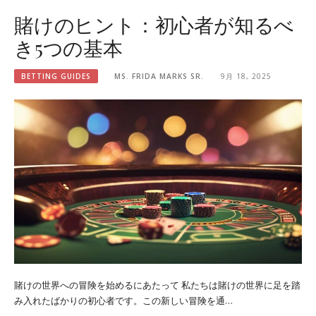
賭けのヒント：初心者が知るべ
き5つの基本
BETTING GUIDES
MS. FRIDA MARKS SR.
9月 18, 2025
賭けの世界への冒険を始めるにあたって 私たちは賭けの世界に足を踏
み入れたばかりの初心者です。この新しい冒険を通…