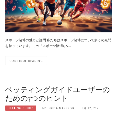
スポーツ賭博の魅力と疑問 私たちはスポーツ賭博について多くの疑問
を持っています。この「スポーツ賭博Q&…
CONTINUE READING
ベッティングガイドユーザーの
ための7つのヒント
BETTING GUIDES
MS. FRIDA MARKS SR.
9月 12, 2025