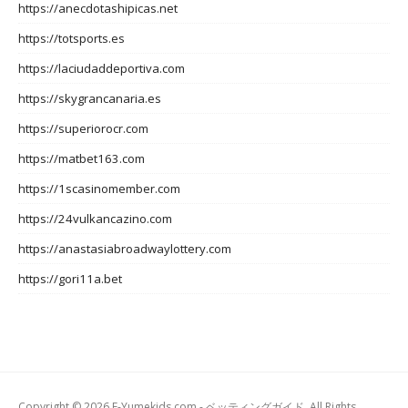
https://anecdotashipicas.net
https://totsports.es
https://laciudaddeportiva.com
https://skygrancanaria.es
https://superiorocr.com
https://matbet163.com
https://1scasinomember.com
https://24vulkancazino.com
https://anastasiabroadwaylottery.com
https://gori11a.bet
Copyright © 2026 E-Yumekids.com - ベッティングガイド. All Rights