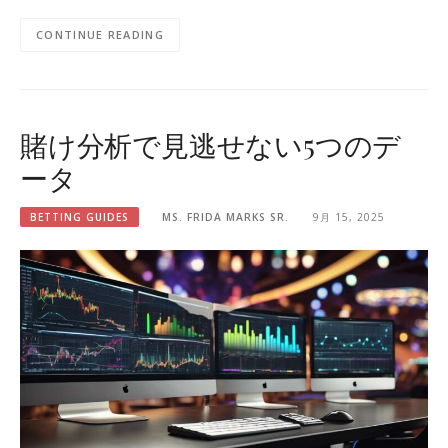
CONTINUE READING
賭け分析で見逃せない5つのデ
ータ
BETTING GUIDES
MS. FRIDA MARKS SR.
9月 15, 2025